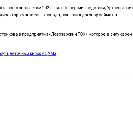
ыл арестован летом 2022 года. По версии следствия, Уртаев, зани
 директора магниевого завода, заключил договор займа на
трикова в предприятии «Ловозерский ГОК», которое, в силу своей
есут цветочный киоск у ЦУМа