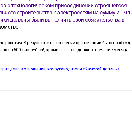
вор о технологическом присоединении строящегося
льного строительства к электросетям на сумму 21 млн
тики должны были выполнить свои обязательства в
домстве.
лектросетям. В результате в отношении организации было возбужд
о на 600 тыс. рублей, кроме того, оно должно в течение месяца
отрит дело в отношении экс-руководителя «Камской долины»