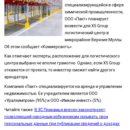
специализирующейся в сфере
химической промышленности,
ООО «Пакт» планирует
возвести для X5 Group
логистический центр в
микрорайоне Верхние Муллы.
Об этом сообщает «Коммерсантъ».
Как отмечают эксперты, расположение для логистического
центра выбрано не вполне грамотно. Однако, если X5 Group
откажется от проекта, то инвестор сможет найти другого
арендатора.
Компания «Пакт» специализируется на аренде и управлении
недвижимостью. Ее учредителем является ООО
«Уралхимпром» (95%) и ООО «Имком-инвест» (5%).
Читайте также:
В ЗС Прикамья внесен законопроект,
позволяющий народным избранникам скрывать свои
персональные данные при публикации сведений о доходах