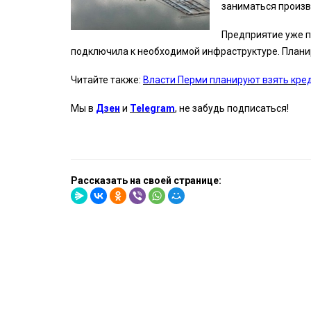
заниматься произв
Предприятие уже п
подключила к необходимой инфраструктуре. Планир
Читайте также:
Власти Перми планируют взять кред
Мы в
Дзен
и
Telegram
, не забудь подписаться!
Рассказать на своей странице: