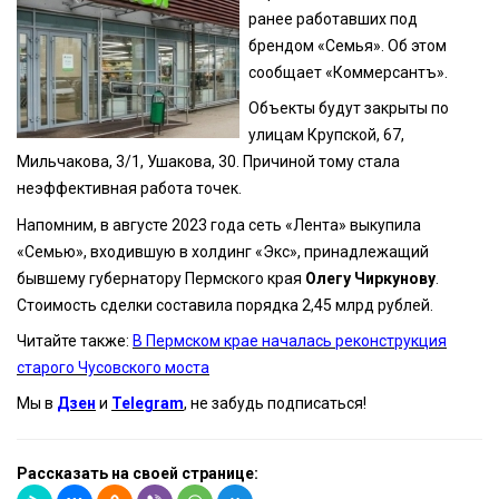
ранее работавших под
брендом «Семья». Об этом
сообщает «Коммерсантъ».
Объекты будут закрыты по
улицам Крупской, 67,
Мильчакова, 3/1, Ушакова, 30. Причиной тому стала
неэффективная работа точек.
Напомним, в августе 2023 года сеть «Лента» выкупила
«Семью», входившую в холдинг «Экс», принадлежащий
бывшему губернатору Пермского края
Олегу Чиркунову
.
Стоимость сделки составила порядка 2,45 млрд рублей.
Читайте также:
В Пермском крае началась реконструкция
старого Чусовского моста
Мы в
Дзен
и
Telegram
, не забудь подписаться!
Рассказать на своей странице: