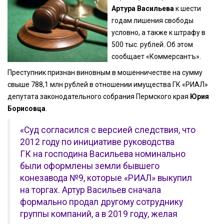
Артура Васильева
к шести
годам лишения свободы
условно, а также к штрафу в
500 тыс. рублей. Об этом
сообщает «Коммерсантъ».
Преступник признан виновным в мошенничестве на сумму
свыше 788,1 млн рублей в отношении имущества ГК «РИАЛ»
депутата законодательного собрания Пермского края
Юрия
Борисовца
.
«Суд согласился с версией следствия, что
2012 году по инициативе руководства
ГК на господина Васильева номинально
были оформлены земли бывшего
конезавода №9, которые «РИАЛ» выкупил
на торгах. Артур Васильев сначала
формально продал другому сотруднику
группы компаний, а в 2019 году, желая