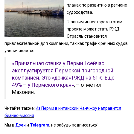
планах по развитию в регионе
судоходства.
Главным инвестором в этом
проекте может стать РЖД.
Отрасль становится
привлекательной для компании, так как трафик речных судов
увеличивается.
«Причальная стенка у Перми I сейчас
эксплуатируется Пермской пригородной
компанией. Это «дочка» РЖД на 51%. Ещё
49% – у Пермского края»
, – отметил
Махонин.
Читайте также:
Из Перми в китайский Чанчжоу направится
бизнес-миссия
Мы в
Дзен
и
Telegram
, не забудь подписаться!