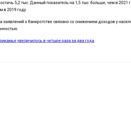
стичь 5,2 тыс. Данный показатель на 1,5 тыс. больше, чем в 2021 г
м в 2019 году.
а заявлений о банкротстве связано со снижением доходов у насел
анностью.
икамье увеличилось в четыре раза за два года