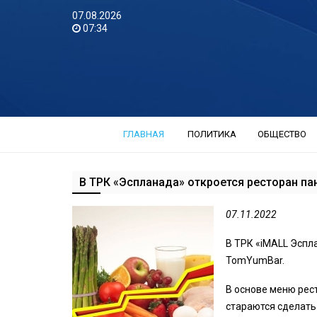
07.08.2026
07:34
ГЛАВНАЯ
ПОЛИТИКА
ОБЩЕСТВО
В ТРК «Эспланада» откроется ресторан па
07.11.2022
В ТРК «iMALL Эспл
TomYumBar.
В основе меню рест
стараются сделать