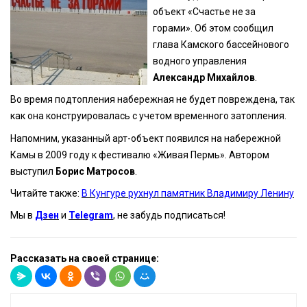
объект «Счастье не за
горами». Об этом сообщил
глава Камского бассейнового
водного управления
Александр Михайлов
.
Во время подтопления набережная не будет повреждена, так
как она конструировалась с учетом временного затопления.
Напомним, указанный арт-объект появился на набережной
Камы в 2009 году к фестивалю «Живая Пермь». Автором
выступил
Борис Матросов
.
Читайте также:
В Кунгуре рухнул памятник Владимиру Ленину
Мы в
Дзен
и
Telegram
, не забудь подписаться!
Рассказать на своей странице: