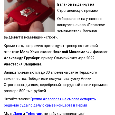
Ваганов
выдвинут на
Строгановскую премию.
Отбор заявок на участие в
конкурсе начало «Пермское
землячество». Ваганов
выдвинут в номинации «спорт».
Кроме того, на премию претендуют тренер по тяжелой
атлетики
Марк Хаин
, эколог
Николай Максимович
, филолог
Александр Грузберг
, призер Олимпийских игра 2022
Анастасия Смирнова
.
Заявки принимаются до 30 апреля на сайте Пермского
землячества. Победители получат статуэтку Аники
Строгонава, диплом, серебряный нагрудный знак и премию в
размере 500 тыс. рублей.
Читайте также:
Группа Anacondaz не смогла оспорить
решение суда по делу о срыве концерта в Перми
Мы в
Дзен
и
Telegram
, не забудь подписаться!