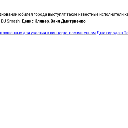
дновании юбилея города выступят такие известные исполнители к
», DJ Smash,
Денис Клявер
,
Ваня Дмитриенко
.
иглашенных для участия в концерте, посвященном Дню города в П