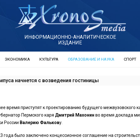
ИНФОРМАЦИОННО-АНАЛИТИЧЕСКОЕ
ИЗДАНИЕ
ЭКОНОМИКА
КУЛЬТУРА
ОБРАЗОВАНИЕ И НАУКА
СПОРТ
мпуса начнется с возведения гостиницы
ее время приступят к проектированию будущего межвузовского к
убернатор Пермского каря
Дмитрий Махонин
во время доклада ми
ки России
Валерию Фальков
у.
23 года было заключено концессионное соглашение на строительс