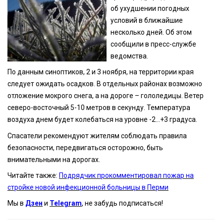
об ухудшении погодных
условий в ближайшие
несколько дней. Об этом
сообщили в пресс-службе
ведомства.
По данным синоптиков, 2 и 3 ноября, на территории края
следует ожидать осадков. В отдельных районах возможно
отложение мокрого снега, а на дороге – гололедицы. Ветер
северо-восточный 5-10 метров в секунду. Температура
воздуха днем будет колебаться на уровне -2…+3 градуса.
Спасатели рекомендуют жителям соблюдать правила
безопасности, передвигаться осторожно, быть
внимательными на дорогах.
Читайте также:
Подрядчик прокомментировал пожар на
стройке новой инфекционной больницы в Перми
Мы в
Дзен
и
Telegram
, не забудь подписаться!