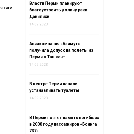
Власти Перми планируют
я тяги
благоустроить долину реки
Данилихи
14.09.2023
Авиакомпания «Азимут»
получила допуск на полеты из
Перми в Ташкент
14.09.2023
В центре Перми начали
устанавливать туалеты
14.09.2023
В Перми почтят память погибших
в 2008 году пассажиров «Боинга
737»