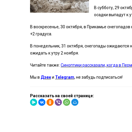
В субботу, 29 октя
осадки выпадут к у
В воскресенье, 30 октября, в Прикамье снегопадов
+2 градуса.
В понедельник, 31 октября, снегопады ожидаются н
ожидать к утру 2 ноября.
Читайте также:
Синоптики рассказали, когда в Пер
Мы в
Дзен
и
Telegram
, не забудь подписаться!
Рассказать на своей странице: