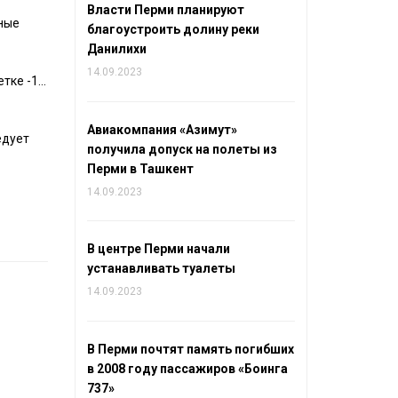
Власти Перми планируют
жные
благоустроить долину реки
Данилихи
14.09.2023
етке -1…
Авиакомпания «Азимут»
едует
получила допуск на полеты из
Перми в Ташкент
14.09.2023
В центре Перми начали
устанавливать туалеты
14.09.2023
В Перми почтят память погибших
в 2008 году пассажиров «Боинга
737»