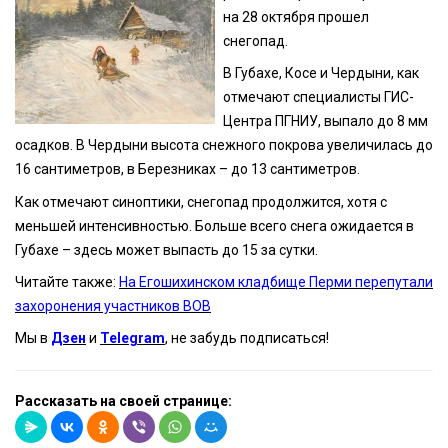
на 28 октября прошел
снегопад.
В Губахе, Косе и Чердыни, как
отмечают специалисты ГИС-
Центра ПГНИУ, выпало до 8 мм
осадков. В Чердыни высота снежного покрова увеличилась до
16 сантиметров, в Березниках – до 13 сантиметров.
Как отмечают синоптики, снегопад продолжится, хотя с
меньшей интенсивностью. Больше всего снега ожидается в
Губахе – здесь может выпасть до 15 за сутки.
Читайте также:
На Егошихинском кладбище Перми перепутали
захоронения участников ВОВ
Мы в
Дзен
и
Telegram
, не забудь подписаться!
Рассказать на своей странице: