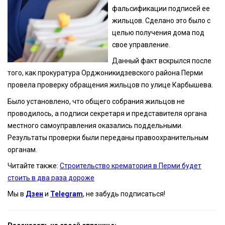
фальсификации подписей ее
жильцов. Сделано это было с
целью получения дома под
свое управление.
Данный факт вскрылся после
того, как прокуратура Орджоникидзевского района Перми
провела проверку обращения жильцов по улице Карбышева.
Было установлено, что общего собрания жильцов не
проводилось, а подписи секретаря и представителя органа
местного самоуправления оказались поддельными.
Результаты проверки были переданы правоохранительным
органам.
Читайте также:
Строительство крематория в Перми будет
стоить в два раза дороже
Мы в
Дзен
и
Telegram
, не забудь подписаться!