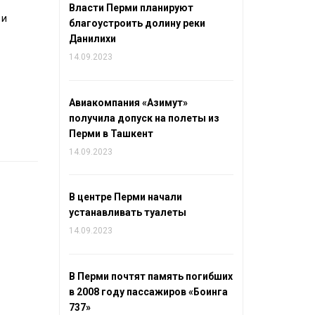
Власти Перми планируют
 и
благоустроить долину реки
Данилихи
14.09.2023
Авиакомпания «Азимут»
получила допуск на полеты из
Перми в Ташкент
14.09.2023
В центре Перми начали
устанавливать туалеты
14.09.2023
В Перми почтят память погибших
в 2008 году пассажиров «Боинга
737»