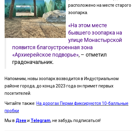
расположено на месте старого
зоопарка.
«На этом месте
бывшего зоопарка на
улице Монастырской
появится благоустроенная зона
«Архиерейское подворье»
, – отметил
градоначальник.
Напомним, новы зоопарк возводится в Индустриальном
районе города, до конца 2023 года он примет первых
посетителей.
Читайте также:
На дорогах Перми фиксируются 10-балльные
пробки
Мы в
Дзен
и
Telegram
, не забудь подписаться!