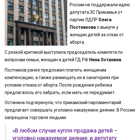
России не поддержали идею
депутата ЗС Прикамья от
партии ЛДПР
Олега
Постникова
о выкупе у
женщин детей за отказ от
аборта.
С резкой критикой выступила председатель комитета по
вопросам семьи, женщин и детей ГД РФ
Нина Останина
.
Постников ранее предложил платить женщинам
компенсацию, а также размещать их в санаториях при
условии отказа от аборта. После рождения ребенка
предлагалось его забрать, если мать не передумает.
Останина подчеркнула, что прикамский парламентарий
предлагает совершать уголовно наказуемое деяние. В России
запрещена торговля людьми.
«В любом случае купля-продажа детей –
уголовно наказуемое деяние, и депутату