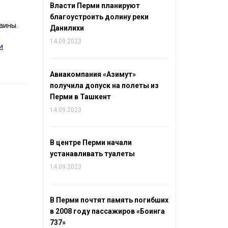
Власти Перми планируют
благоустроить долину реки
аины.
Данилихи
14.09.2023
и
Авиакомпания «Азимут»
получила допуск на полеты из
Перми в Ташкент
14.09.2023
В центре Перми начали
устанавливать туалеты
14.09.2023
В Перми почтят память погибших
в 2008 году пассажиров «Боинга
737»