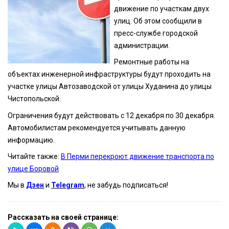
движение по участкам двух
улиц. Об этом сообщили в
пресс-службе городской
администрации.
Ремонтные работы на
объектах инженерной инфраструктуры будут проходить на
участке улицы Автозаводской от улицы Худанина до улицы
Чистопольской.
Ограничения будут действовать с 12 декабря по 30 декабря.
Автомобилистам рекомендуется учитывать данную
информацию.
Читайте также:
В Перми перекроют движение транспорта по
улице Боровой
Мы в
Дзен
и
Telegram
, не забудь подписаться!
Рассказать на своей странице: