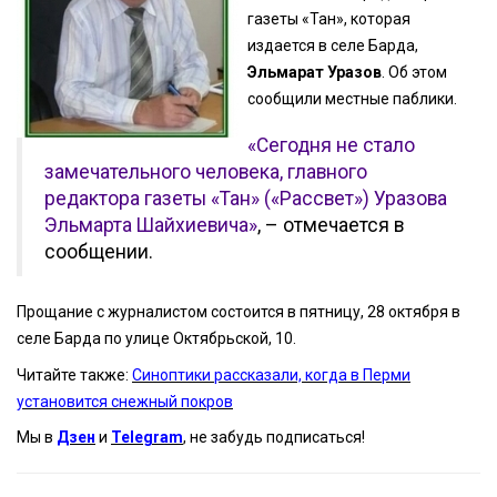
газеты «Тан», которая
издается в селе Барда,
Эльмарат Уразов
. Об этом
сообщили местные паблики.
«Сегодня не стало
замечательного человека, главного
редактора газеты «Тан» («Рассвет») Уразова
Эльмарта Шайхиевича»
, – отмечается в
сообщении.
Прощание с журналистом состоится в пятницу, 28 октября в
селе Барда по улице Октябрьской, 10.
Читайте также:
Синоптики рассказали, когда в Перми
установится снежный покров
Мы в
Дзен
и
Telegram
, не забудь подписаться!