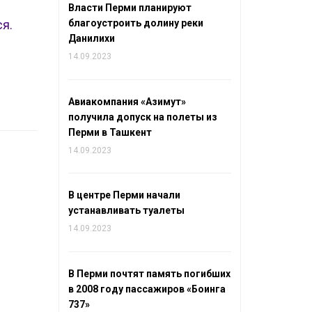
Власти Перми планируют
благоустроить долину реки
я.
Данилихи
14.09.2023
Авиакомпания «Азимут»
получила допуск на полеты из
Перми в Ташкент
14.09.2023
В центре Перми начали
устанавливать туалеты
14.09.2023
В Перми почтят память погибших
в 2008 году пассажиров «Боинга
737»