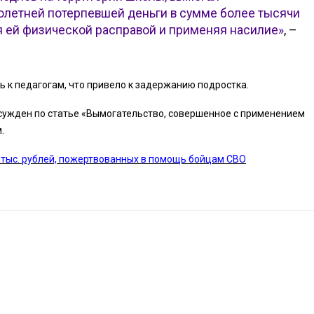
олетней потерпевшей деньги в сумме более тысячи
я ей физической расправой и применяя насилие»
, –
 к педагогам, что привело к задержанию подростка.
осужден по статье «Вымогательство, совершенное с применением
.
 тыс. рублей, пожертвованных в помощь бойцам СВО