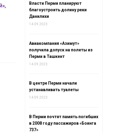
Власти Перми планируют
й»
,
благоустроить долину реки
Данилихи
14.09.2023
Авиакомпания «Азимут»
получила допуск на полеты из
Перми в Ташкент
14.09.2023
В центре Перми начали
устанавливать туалеты
14.09.2023
В Перми почтят память погибших
в 2008 году пассажиров «Боинга
737»