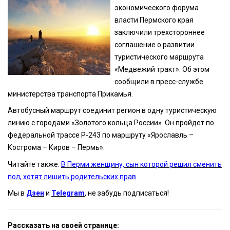
экономического форума
власти Пермского края
заключили трехстороннее
соглашение о развитии
туристического маршрута
«Медвежий тракт». Об этом
сообщили в пресс-службе
министерства транспорта Прикамья.
Автобусный маршрут соединит регион в одну туристическую
линию с городами «Золотого кольца России». Он пройдет по
федеральной трассе Р-243 по маршруту «Ярославль –
Кострома – Киров – Пермь».
Читайте также:
В Перми женщину, сын которой решил сменить
пол, хотят лишить родительских прав
Мы в
Дзен
и
Telegram
, не забудь подписаться!
Рассказать на своей странице: