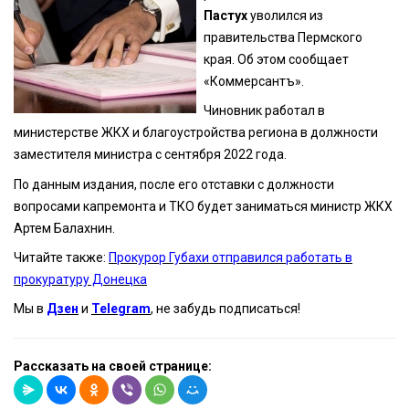
Пастух
уволился из
правительства Пермского
края. Об этом сообщает
«Коммерсантъ».
Чиновник работал в
министерстве ЖКХ и благоустройства региона в должности
заместителя министра с сентября 2022 года.
По данным издания, после его отставки с должности
вопросами капремонта и ТКО будет заниматься министр ЖКХ
Артем Балахнин.
Читайте также:
Прокурор Губахи отправился работать в
прокуратуру Донецка
Мы в
Дзен
и
Telegram
, не забудь подписаться!
Рассказать на своей странице: