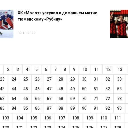
ХК «Молот» уступил в домашнем матче
тюменскому «Рубину»
09.10.2022
2
3
4
5
6
7
8
9
10
11
12
13
23
24
25
26
27
28
29
30
31
32
33
43
44
45
46
47
48
49
50
51
52
53
63
64
65
66
67
68
69
70
71
72
73
83
84
85
86
87
88
89
90
91
92
93
103
104
105
106
107
108
109
110
111
120
121
122
123
124
125
126
127
128