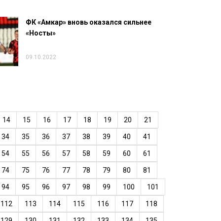
ФК «Амкар» вновь оказался сильнее
«Носты»
09.10.2022
14
15
16
17
18
19
20
21
34
35
36
37
38
39
40
41
54
55
56
57
58
59
60
61
74
75
76
77
78
79
80
81
94
95
96
97
98
99
100
101
112
113
114
115
116
117
118
129
130
131
132
133
134
135