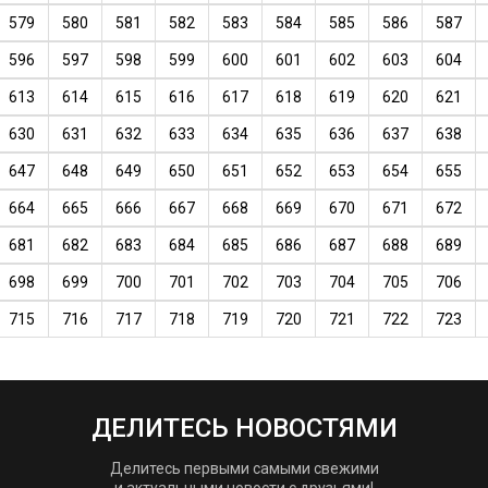
579
580
581
582
583
584
585
586
587
596
597
598
599
600
601
602
603
604
613
614
615
616
617
618
619
620
621
630
631
632
633
634
635
636
637
638
647
648
649
650
651
652
653
654
655
664
665
666
667
668
669
670
671
672
681
682
683
684
685
686
687
688
689
698
699
700
701
702
703
704
705
706
715
716
717
718
719
720
721
722
723
ДЕЛИТЕСЬ НОВОСТЯМИ
Делитесь первыми самыми свежими