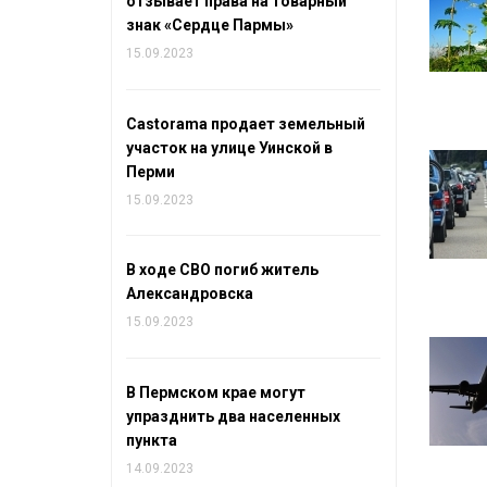
отзывает права на товарный
знак «Сердце Пармы»
15.09.2023
Castorama продает земельный
участок на улице Уинской в
Перми
15.09.2023
В ходе СВО погиб житель
Александровска
15.09.2023
В Пермском крае могут
упразднить два населенных
пункта
14.09.2023