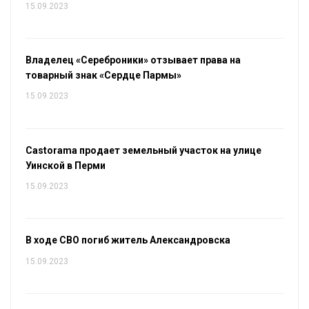
15.09.2023
Владелец «Сереброники» отзывает права на
товарный знак «Сердце Пармы»
15.09.2023
Castorama продает земельный участок на улице
Уинской в Перми
15.09.2023
В ходе СВО погиб житель Александровска
15.09.2023