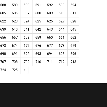
588
589
590
591
592
593
594
605
606
607
608
609
610
611
622
623
624
625
626
627
628
639
640
641
642
643
644
645
656
657
658
659
660
661
662
673
674
675
676
677
678
679
690
691
692
693
694
695
696
707
708
709
710
711
712
713
724
725
»