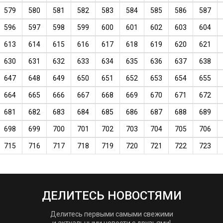
579
580
581
582
583
584
585
586
587
596
597
598
599
600
601
602
603
604
613
614
615
616
617
618
619
620
621
630
631
632
633
634
635
636
637
638
647
648
649
650
651
652
653
654
655
664
665
666
667
668
669
670
671
672
681
682
683
684
685
686
687
688
689
698
699
700
701
702
703
704
705
706
715
716
717
718
719
720
721
722
723
ДЕЛИТЕСЬ НОВОСТЯМИ
Делитесь первыми самыми свежими