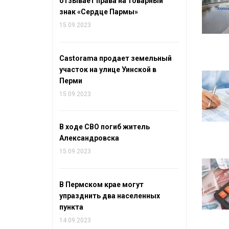
отзывает права на товарный
знак «Сердце Пармы»
15.09.2023
Castorama продает земельный
участок на улице Уинской в
Перми
15.09.2023
В ходе СВО погиб житель
Александровска
15.09.2023
В Пермском крае могут
упразднить два населенных
пункта
14.09.2023