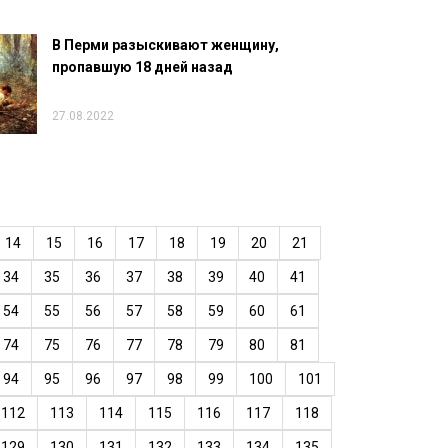
В Перми разыскивают женщину,
пропавшую 18 дней назад
27.08.2022
14
15
16
17
18
19
20
21
34
35
36
37
38
39
40
41
54
55
56
57
58
59
60
61
74
75
76
77
78
79
80
81
94
95
96
97
98
99
100
101
112
113
114
115
116
117
118
129
130
131
132
133
134
135