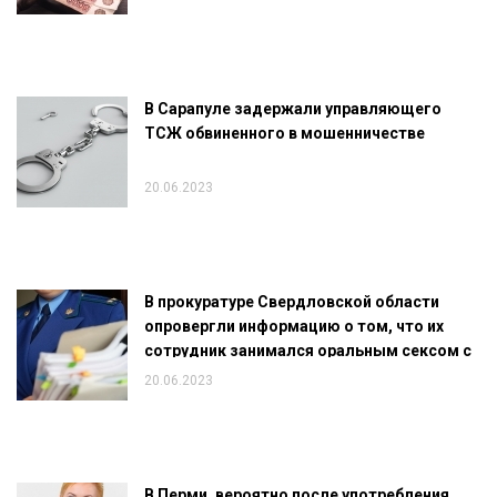
В Сарапуле задержали управляющего
ТСЖ обвиненного в мошенничестве
20.06.2023
В прокуратуре Свердловской области
опровергли информацию о том, что их
сотрудник занимался оральным сексом с
заключенной
20.06.2023
В Перми, вероятно после употребления