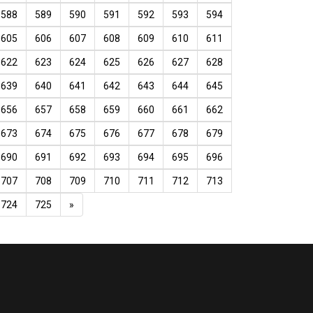
588
589
590
591
592
593
594
605
606
607
608
609
610
611
622
623
624
625
626
627
628
639
640
641
642
643
644
645
656
657
658
659
660
661
662
673
674
675
676
677
678
679
690
691
692
693
694
695
696
707
708
709
710
711
712
713
724
725
»