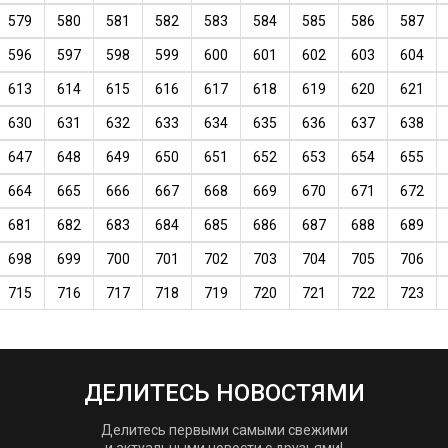
579
580
581
582
583
584
585
586
587
596
597
598
599
600
601
602
603
604
613
614
615
616
617
618
619
620
621
630
631
632
633
634
635
636
637
638
647
648
649
650
651
652
653
654
655
664
665
666
667
668
669
670
671
672
681
682
683
684
685
686
687
688
689
698
699
700
701
702
703
704
705
706
715
716
717
718
719
720
721
722
723
ДЕЛИТЕСЬ НОВОСТЯМИ
Делитесь первыми самыми свежими