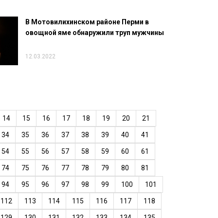
В Мотовилихинском районе Перми в
овощной яме обнаружили труп мужчины
12.03.2022
14
15
16
17
18
19
20
21
34
35
36
37
38
39
40
41
54
55
56
57
58
59
60
61
74
75
76
77
78
79
80
81
94
95
96
97
98
99
100
101
112
113
114
115
116
117
118
129
130
131
132
133
134
135