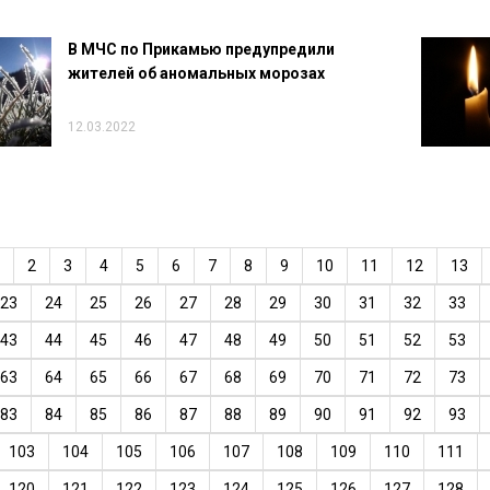
В МЧС по Прикамью предупредили
жителей об аномальных морозах
12.03.2022
2
3
4
5
6
7
8
9
10
11
12
13
23
24
25
26
27
28
29
30
31
32
33
43
44
45
46
47
48
49
50
51
52
53
63
64
65
66
67
68
69
70
71
72
73
83
84
85
86
87
88
89
90
91
92
93
103
104
105
106
107
108
109
110
111
120
121
122
123
124
125
126
127
128