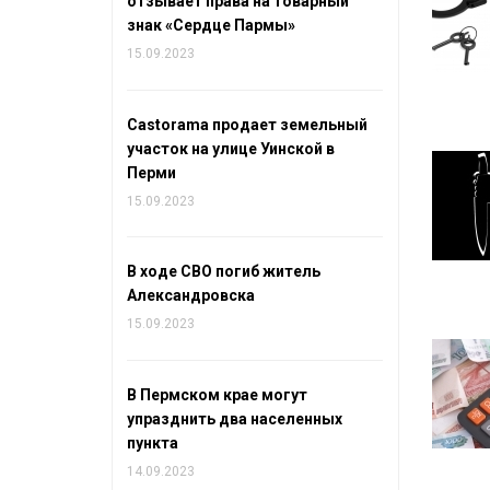
отзывает права на товарный
знак «Сердце Пармы»
15.09.2023
Castorama продает земельный
участок на улице Уинской в
Перми
15.09.2023
В ходе СВО погиб житель
Александровска
15.09.2023
В Пермском крае могут
упразднить два населенных
пункта
14.09.2023