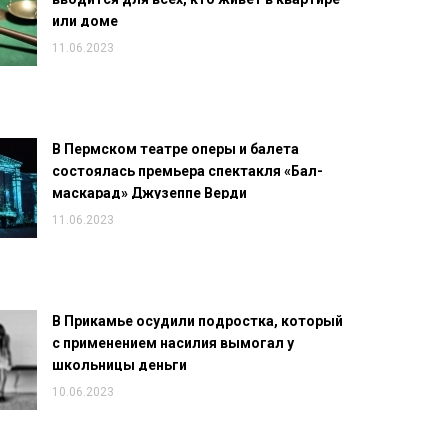
или доме
11.06.2023
В Пермском театре оперы и балета
состоялась премьера спектакля «Бал-
маскарад» Джузеппе Верди
11.06.2023
В Прикамье осудили подростка, который
с применением насилия вымогал у
школьницы деньги
10.06.2023