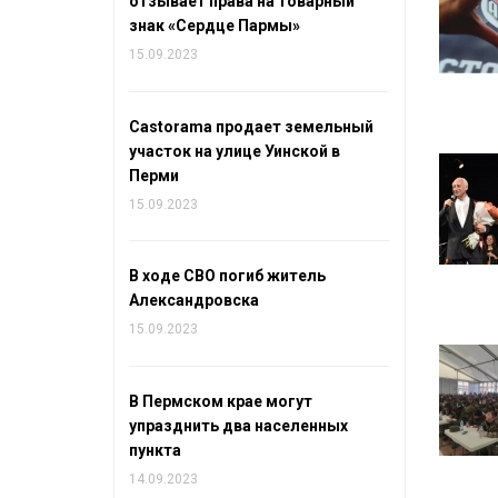
отзывает права на товарный
знак «Сердце Пармы»
15.09.2023
Castorama продает земельный
участок на улице Уинской в
Перми
15.09.2023
В ходе СВО погиб житель
Александровска
15.09.2023
В Пермском крае могут
упразднить два населенных
пункта
14.09.2023