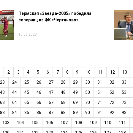
Пермская «Звезда-2005» победила
соперниц из ФК «Чертаново»
10.06.2023
2
3
4
5
6
7
8
9
10
11
12
13
23
24
25
26
27
28
29
30
31
32
33
43
44
45
46
47
48
49
50
51
52
53
63
64
65
66
67
68
69
70
71
72
73
83
84
85
86
87
88
89
90
91
92
93
103
104
105
106
107
108
109
110
111
120
121
122
123
124
125
126
127
128