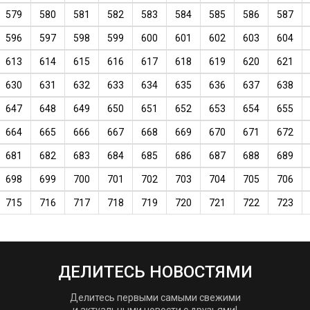
579
580
581
582
583
584
585
586
587
596
597
598
599
600
601
602
603
604
613
614
615
616
617
618
619
620
621
630
631
632
633
634
635
636
637
638
647
648
649
650
651
652
653
654
655
664
665
666
667
668
669
670
671
672
681
682
683
684
685
686
687
688
689
698
699
700
701
702
703
704
705
706
715
716
717
718
719
720
721
722
723
ДЕЛИТЕСЬ НОВОСТЯМИ
Делитесь первыми самыми свежими