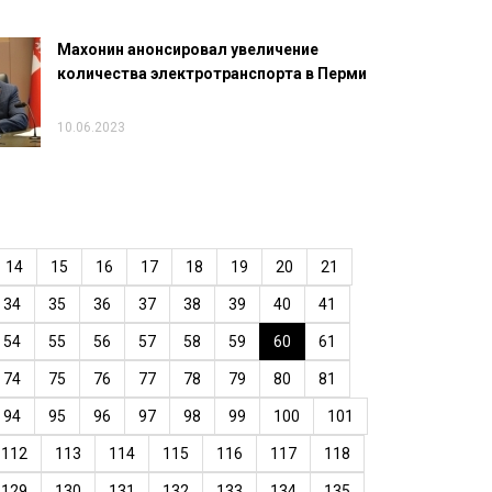
Махонин анонсировал увеличение
количества электротранспорта в Перми
10.06.2023
14
15
16
17
18
19
20
21
34
35
36
37
38
39
40
41
54
55
56
57
58
59
60
61
74
75
76
77
78
79
80
81
94
95
96
97
98
99
100
101
112
113
114
115
116
117
118
129
130
131
132
133
134
135