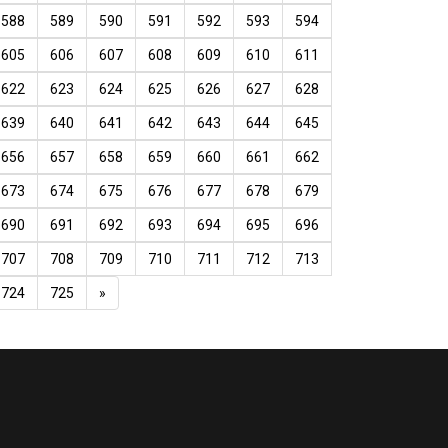
588
589
590
591
592
593
594
605
606
607
608
609
610
611
622
623
624
625
626
627
628
639
640
641
642
643
644
645
656
657
658
659
660
661
662
673
674
675
676
677
678
679
690
691
692
693
694
695
696
707
708
709
710
711
712
713
724
725
»