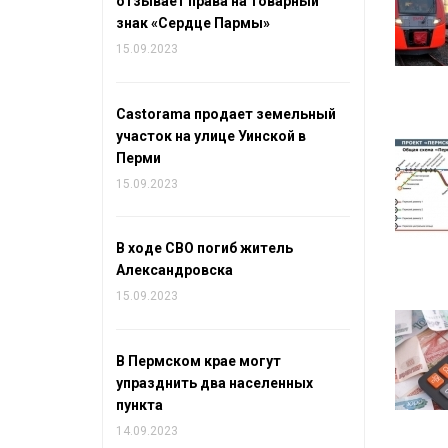
отзывает права на товарный
знак «Сердце Пармы»
15.09.2023
Castorama продает земельный
участок на улице Уинской в
Перми
15.09.2023
В ходе СВО погиб житель
Александровска
15.09.2023
В Пермском крае могут
упразднить два населенных
пункта
14.09.2023