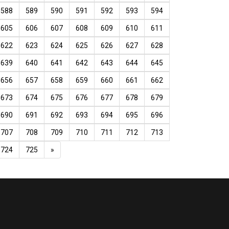
588
589
590
591
592
593
594
605
606
607
608
609
610
611
622
623
624
625
626
627
628
639
640
641
642
643
644
645
656
657
658
659
660
661
662
673
674
675
676
677
678
679
690
691
692
693
694
695
696
707
708
709
710
711
712
713
724
725
»