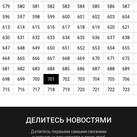
579
580
581
582
583
584
585
586
587
596
597
598
599
600
601
602
603
604
613
614
615
616
617
618
619
620
621
630
631
632
633
634
635
636
637
638
647
648
649
650
651
652
653
654
655
664
665
666
667
668
669
670
671
672
681
682
683
684
685
686
687
688
689
698
699
700
701
702
703
704
705
706
715
716
717
718
719
720
721
722
723
ДЕЛИТЕСЬ НОВОСТЯМИ
Делитесь первыми самыми свежими