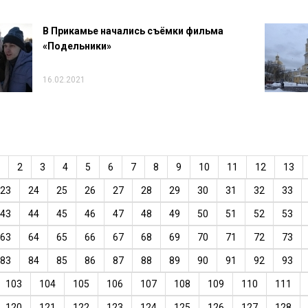
В Прикамье начались съёмки фильма
«Подельники»
16.02.2021
2
3
4
5
6
7
8
9
10
11
12
13
23
24
25
26
27
28
29
30
31
32
33
43
44
45
46
47
48
49
50
51
52
53
63
64
65
66
67
68
69
70
71
72
73
83
84
85
86
87
88
89
90
91
92
93
103
104
105
106
107
108
109
110
111
120
121
122
123
124
125
126
127
128