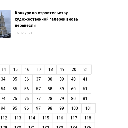
Конкурс по строительству
художественной галереи вновь
перенесли
16.02.2021
14
15
16
17
18
19
20
21
34
35
36
37
38
39
40
41
54
55
56
57
58
59
60
61
74
75
76
77
78
79
80
81
94
95
96
97
98
99
100
101
112
113
114
115
116
117
118
129
130
131
132
133
134
135