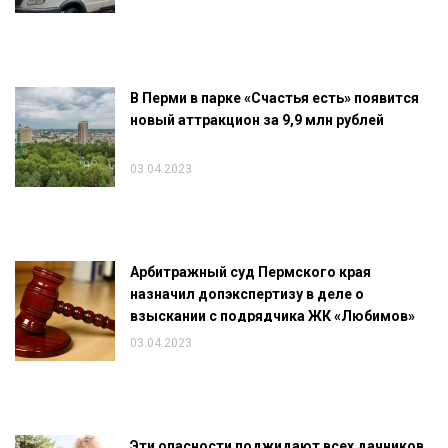
В Перми в парке «Счастья есть» появится
новый аттракцион за 9,9 млн рублей
03.04.2023
Арбитражный суд Пермского края
назначил допэкспертизу в деле о
взыскании с подрядчика ЖК «Любимов»
1,6 млрд рублей
03.04.2023
Эти опасности поджидают всех дачников