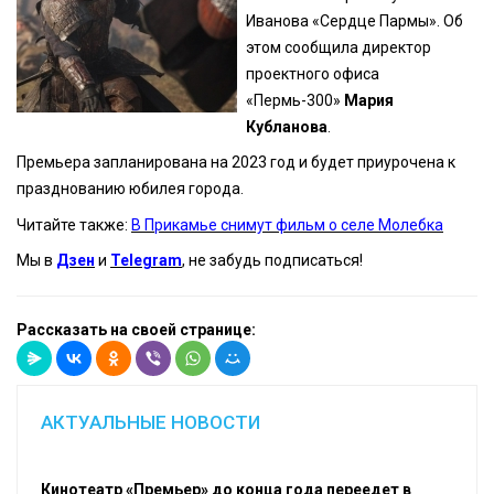
Иванова «Сердце Пармы». Об
этом сообщила директор
проектного офиса
«Пермь-300»
Мария
Кубланова
.
Премьера запланирована на 2023 год и будет приурочена к
празднованию юбилея города.
Читайте также:
В Прикамье снимут фильм о селе Молебка
Мы в
Дзен
и
Telegram
, не забудь подписаться!
Рассказать на своей странице:
АКТУАЛЬНЫЕ НОВОСТИ
Кинотеатр «Премьер» до конца года переедет в