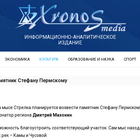
ИНФОРМАЦИОННО-АНАЛИТИЧЕСКОЕ
ИЗДАНИЕ
ЭКОНОМИКА
КУЛЬТУРА
ОБРАЗОВАНИЕ И НАУКА
СПОРТ
амятник Стефану Пермскому
а мысе Стрелка планируется возвести памятник Стефану Пермском
рнатор региона
Дмитрий Махонин
.
можность благоустроить соответствующий участок. Сам мыс наход
 рек – Камы и Чусовой.