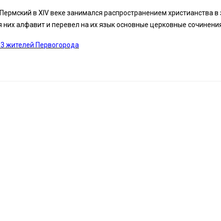
Пермский в XIV веке занимался распространением христианства в
я них алфавит и перевел на их язык основные церковные сочинения
53 жителей Первогорода