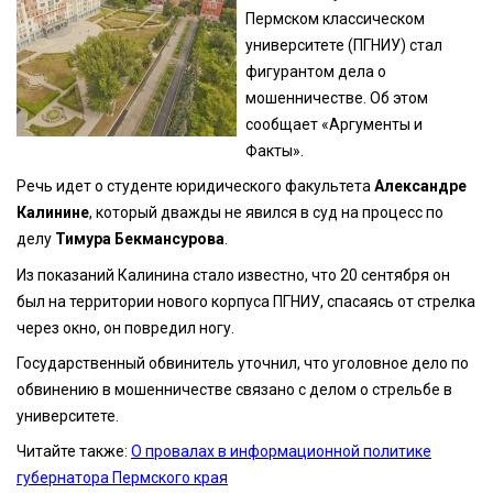
Пермском классическом
университете (ПГНИУ) стал
фигурантом дела о
мошенничестве. Об этом
сообщает «Аргументы и
Факты».
Речь идет о студенте юридического факультета
Александре
Калинине
, который дважды не явился в суд на процесс по
делу
Тимура Бекмансурова
.
Из показаний Калинина стало известно, что 20 сентября он
был на территории нового корпуса ПГНИУ, спасаясь от стрелка
через окно, он повредил ногу.
Государственный обвинитель уточнил, что уголовное дело по
обвинению в мошенничестве связано с делом о стрельбе в
университете.
Читайте также:
О провалах в информационной политике
губернатора Пермского края