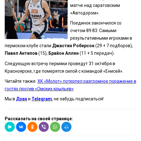
матче над саратовским
«Автодором».
Поединок закончился со
счетом 89:83. Самыми
результативными игроками в
пермском клубе стали
Джастин Роберсон
(29 + 7 подборов),
Павел Антипов
(15),
Брайон Аллен
(11 + 5 передач).
Следующую встречу пермяки проведут 31 октября в
Красноярске, где померятся силой с командой «Енисей».
Читайте также:
ХК «Молот» потерпел разгромное поражение в
гостях против «Омских крыльев»
Мы в
Дзен
и
Telegram
, не забудь подписаться!
Рассказать на своей странице: